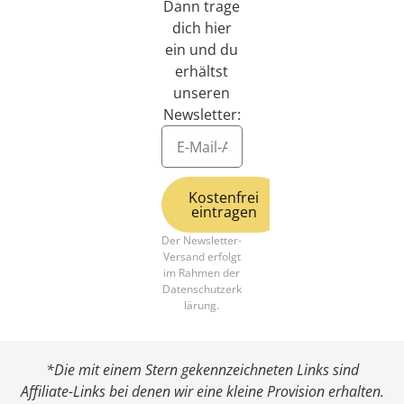
Dann trage
dich hier
ein und du
erhältst
unseren
Newsletter:
Kostenfrei
eintragen
Der Newsletter-
Alternative:
Versand erfolgt
im Rahmen der
Datenschutzerk
lärung
.
*Die mit einem Stern gekennzeichneten Links sind
Affiliate-Links bei denen wir eine kleine Provision erhalten.