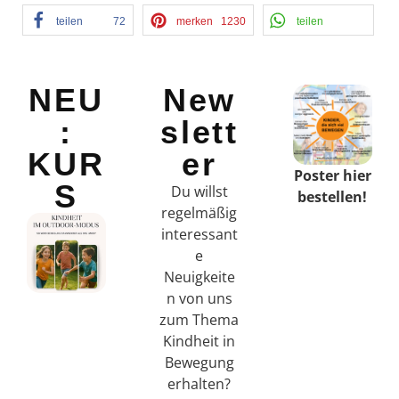
teilen
72
merken
1230
teilen
NEU
New
:
slett
KUR
er
Poster hier
S
Du willst
bestellen!
regelmäßig
interessant
e
Neuigkeite
n von uns
zum Thema
Kindheit in
Bewegung
erhalten?