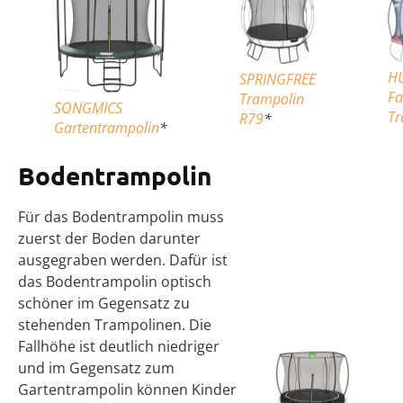
H
SPRINGFREE
Fa
Trampolin
SONGMICS
Tr
R79
*
Gartentrampolin
*
Bodentrampolin
Für das Bodentrampolin muss
zuerst der Boden darunter
ausgegraben werden. Dafür ist
das Bodentrampolin optisch
schöner im Gegensatz zu
stehenden Trampolinen. Die
Fallhöhe ist deutlich niedriger
und im Gegensatz zum
Gartentrampolin können Kinder