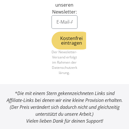
unseren
Newsletter:
Kostenfrei
eintragen
Der Newsletter-
Alternative:
Versand erfolgt
im Rahmen der
Datenschutzerk
lärung
.
*Die mit einem Stern gekennzeichneten Links sind
Affiliate-Links bei denen wir eine kleine Provision erhalten.
(Der Preis verändert sich dadurch nicht und gleichzeitig
unterstützt du unsere Arbeit.)
Vielen lieben Dank für deinen Support!